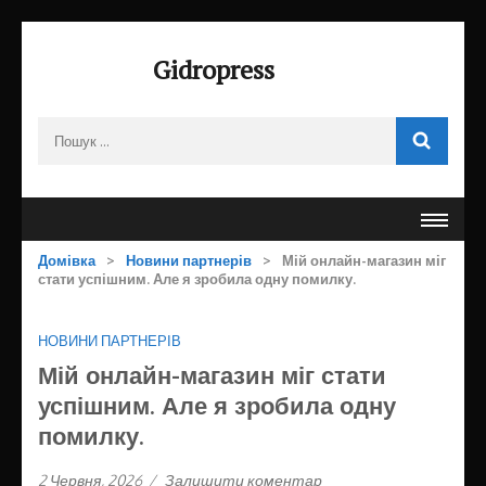
Перейти
до
Gidropress
вмісту
(натисніть
Пошук:
Enter)
Домівка
>
Новини партнерів
>
Мій онлайн-магазин міг
стати успішним. Але я зробила одну помилку.
НОВИНИ ПАРТНЕРІВ
Мій онлайн-магазин міг стати
успішним. Але я зробила одну
помилку.
2 Червня, 2026
/
Залишити коментар