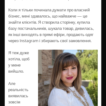
Коли я тільки починала думати про власний
бізнес, мені здавалось, що найважче — це
знайти клієнтів. Я створила сторінку, купила
базу постачальників, шукала товар, дивилась,
як інші виходять в прямі ефіри, продають одяг
через Instagram і збирають свої замовлення.
Я теж дуже
хотіла, щоб
у мене
вийшло.
Але
реальність
виявилась
зовсім