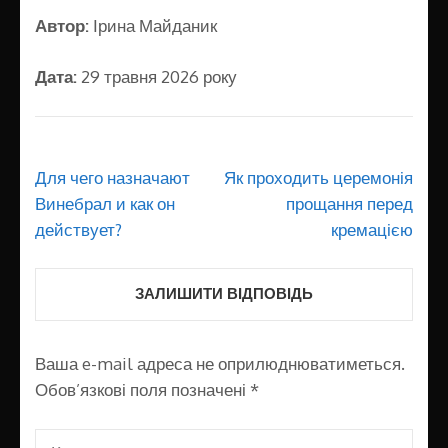
Автор:
Ірина Майданик
Дата:
29 травня 2026 року
Навігація
Для чего назначают
Як проходить церемонія
записів
Винебрал и как он
прощання перед
действует?
кремацією
ЗАЛИШИТИ ВІДПОВІДЬ
Ваша e-mail адреса не оприлюднюватиметься.
Обов’язкові поля позначені
*