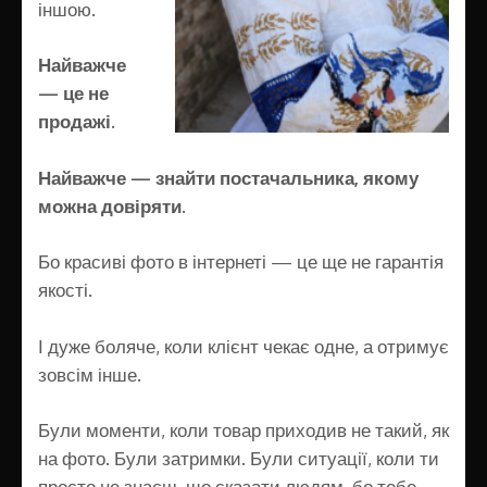
іншою.
Найважче
— це не
продажі.
Найважче — знайти постачальника, якому
можна довіряти.
Бо красиві фото в інтернеті — це ще не гарантія
якості.
І дуже боляче, коли клієнт чекає одне, а отримує
зовсім інше.
Були моменти, коли товар приходив не такий, як
на фото. Були затримки. Були ситуації, коли ти
просто не знаєш, що сказати людям, бо тебе