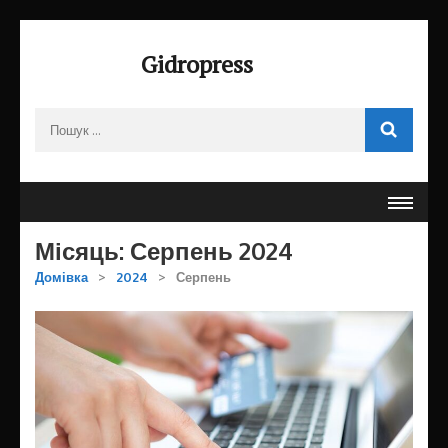
Перейти
до
Gidropress
вмісту
(натисніть
Пошук:
Enter)
Місяць:
Серпень 2024
Домівка
>
2024
>
Серпень