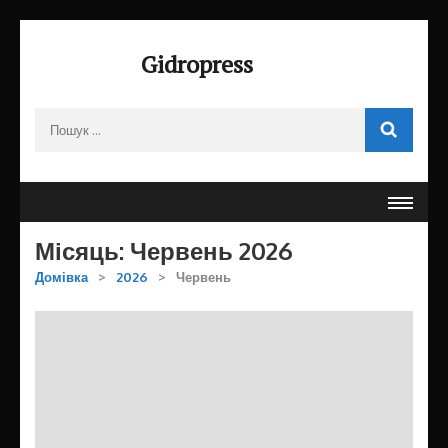
Перейти
до
Gidropress
вмісту
(натисніть
Пошук:
Enter)
Місяць:
Червень 2026
Домівка
>
2026
>
Червень