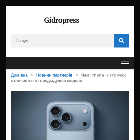
Перейти
до
Gidropress
вмісту
(натисніть
Пошук:
Enter)
Домівка
>
Новини партнерів
>
Чем iPhone 17 Pro Max
отличается от предыдущей модели