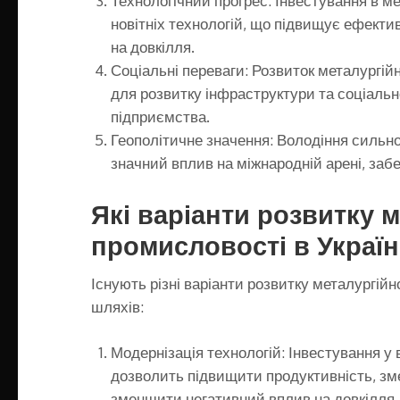
Технологічний прогрес: Інвестування в 
новітніх технологій, що підвищує ефект
на довкілля.
Соціальні переваги: Розвиток металургій
для розвитку інфраструктури та соціально
підприємства.
Геополітичне значення: Володіння сильн
значний вплив на міжнародній арені, забе
Які варіанти розвитку м
промисловості в Україн
Існують різні варіанти розвитку металургійн
шляхів:
Модернізація технологій: Інвестування у
дозволить підвищити продуктивність, зме
зменшити негативний вплив на довкілля.