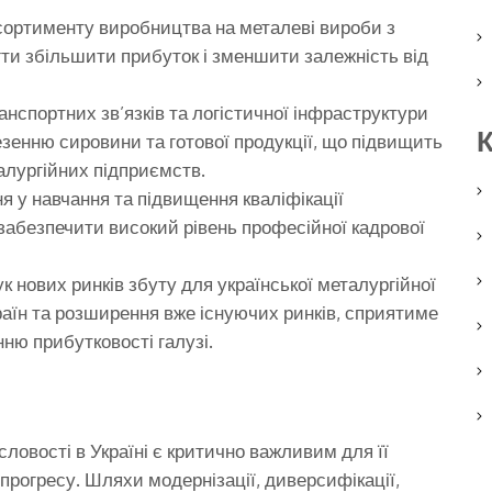
сортименту виробництва на металеві вироби з
и збільшити прибуток і зменшити залежність від
нспортних зв’язків та логістичної інфраструктури
К
енню сировини та готової продукції, що підвищить
алургійних підприємств.
я у навчання та підвищення кваліфікації
 забезпечити високий рівень професійної кадрової
к нових ринків збуту для української металургійної
раїн та розширення вже існуючих ринків, сприятиме
ню прибутковості галузі.
ловості в Україні є критично важливим для її
 прогресу. Шляхи модернізації, диверсифікації,