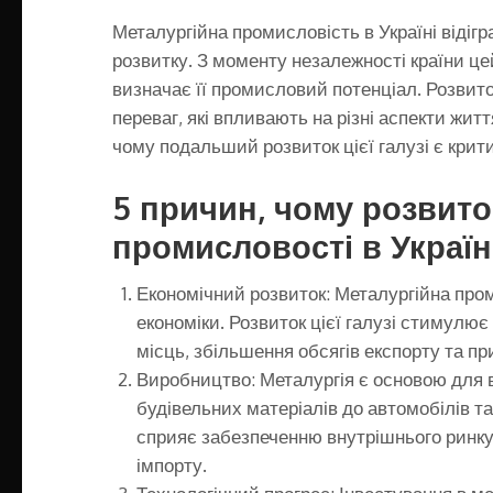
Металургійна промисловість в Україні відігр
розвитку. З моменту незалежності країни це
визначає її промисловий потенціал. Розвит
переваг, які впливають на різні аспекти жит
чому подальший розвиток цієї галузі є крит
5 причин, чому розвито
промисловості в Україн
Економічний розвиток: Металургійна пром
економіки. Розвиток цієї галузі стимулює
місць, збільшення обсягів експорту та пр
Виробництво: Металургія є основою для 
будівельних матеріалів до автомобілів та
сприяє забезпеченню внутрішнього ринку
імпорту.