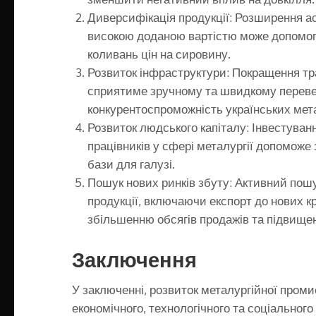
Диверсифікація продукції: Розширення а
високою доданою вартістю може допомогт
коливань цін на сировину.
Розвиток інфраструктури: Покращення тра
сприятиме зручному та швидкому перевез
конкурентоспроможність українських мет
Розвиток людського капіталу: Інвестуванн
працівників у сфері металургії допоможе
бази для галузі.
Пошук нових ринків збуту: Активний пошу
продукції, включаючи експорт до нових к
збільшенню обсягів продажів та підвищен
Заключення
У заключенні, розвиток металургійної промис
економічного, технологічного та соціального