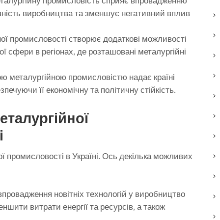
металургійну промисловість сприяє впровадженню
ивність виробництва та зменшує негативний вплив
ної промисловості створює додаткові можливості
ї сфери в регіонах, де розташовані металургійні
ою металургійною промисловістю надає країні
зпечуючи її економічну та політичну стійкість.
еталургійної
і
ої промисловості в Україні. Ось декілька можливих
 впровадження новітніх технологій у виробництво
ншити витрати енергії та ресурсів, а також