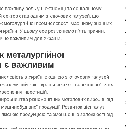
ає важливу роль у її економіці та соціальному
й сектор став одним з ключових галузей, що
ок металургійної промисловості має низку значних
тя країни. У цьому есе розглянемо п’ять причин,
ично важливим для України.
к металургійної
і є важливим
исловість в Україні є однією з ключових галузей
 економічний зріст країни через створення робочих
ивернення інвестицій.
виробництва різноманітних металевих виробів, від
 машинобудівної продукції. Розвиток цієї галузі
 якісною продукцією та зменшенню залежності від