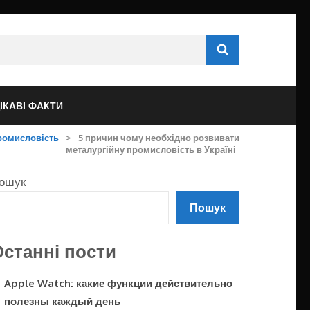
ІКАВІ ФАКТИ
ромисловість
>
5 причин чому необхідно розвивати
металургійну промисловість в Україні
ошук
Пошук
станні пости
Apple Watch: какие функции действительно
полезны каждый день